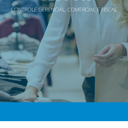
C
O
N
T
R
O
L
E
G
E
R
E
N
C
I
A
L
,
C
O
M
E
R
C
I
A
L
E
F
I
S
C
A
L